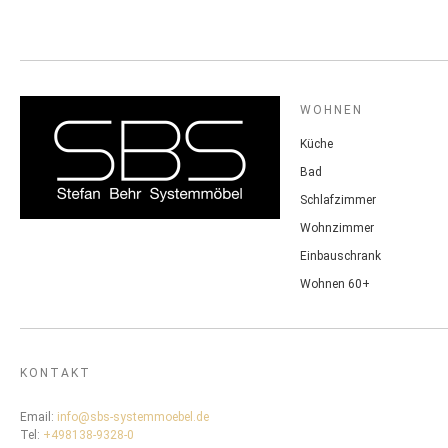
WOHNEN
Küche
Bad
Schlafzimmer
Wohnzimmer
Einbauschrank
Wohnen 60+
KONTAKT
Email:
info@sbs-systemmoebel.de
Tel:
+498138-9328-0